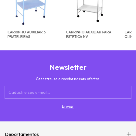
CARRINHO AUXILIAR 3
CARRINHO AUXILIAR PARA
CARRI
PRATELEIRAS
ESTETICA NV
OLIM
Newsletter
Cadastre-se e receba nossas ofertas.
Departamentos