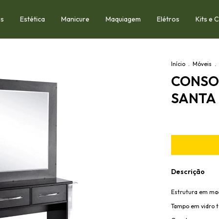
os
Estética
Manicure
Maquiagem
Elétros
Kits e
Início
.
Móveis
.
CONSOL
SANTA
Descrição
Estrutura em mad
Tampo em vidro 