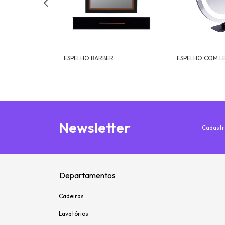
POLITA –
ESPELHO BARBER
ESPELHO COM L
ADO
Newsletter
Cadastr
Departamentos
Cadeiras
Lavatórios