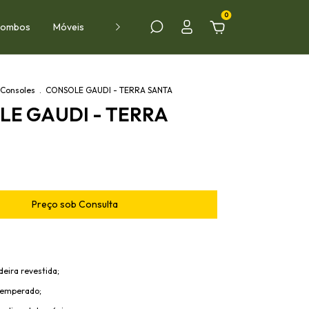
0
 Combos
Móveis
Ambientes
PROMOÇÕES
VÍDEOS
Consoles
.
CONSOLE GAUDI - TERRA SANTA
E GAUDI - TERRA
eira revestida;
temperado;