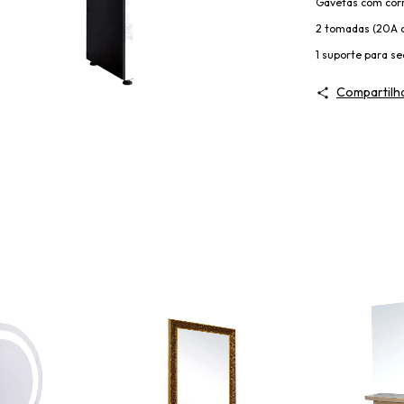
Gavetas com corr
2 tomadas (20A c
1 suporte para se
Compartilh