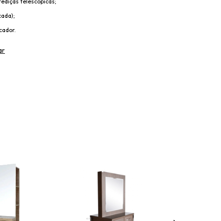
ediças telescópicas;
ada);
cador.
ar