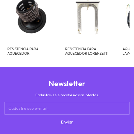
RESISTÊNCIA PARA
RESISTÊNCIA PARA
AQUE
AQUECEDOR
AQUECEDOR LORENZETTI
LAVAT
DUCHA
Newsletter
Cadastre-se e receba nossas ofertas.