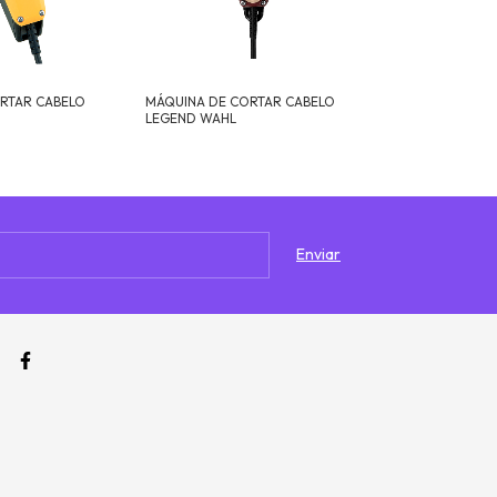
RTAR CABELO
MÁQUINA DE CORTAR CABELO
MÁQUINA DE C
LEGEND WAHL
COLOR CODE W