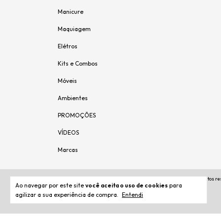
Manicure
Maquiagem
Elétros
Kits e Combos
Móveis
Ambientes
PROMOÇÕES
VÍDEOS
Marcas
Copyright Salao Moveis - 72.325.061/0001-30 - 2026. Todos os direitos r
Ao navegar por este site
você aceita o uso de cookies
para
agilizar a sua experiência de compra.
Entendi