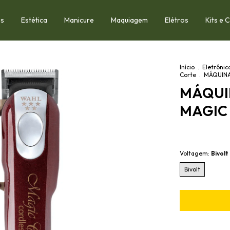
os
Estética
Manicure
Maquiagem
Elétros
Kits e
Início
.
Eletrônic
Corte
.
MÁQUINA
MÁQUI
MAGIC 
Voltagem:
Bivolt
Bivolt