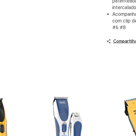
patenteada
intercalad
Acompanha 
com clip 
#6 #8
Compartilh