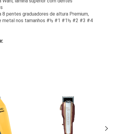
 Wahl, lâmina superior com dentes
os
8 pentes graduadores de altura Premium,
de metal nos tamanhos #½ #1 #1½ #2 #3 #4
ar