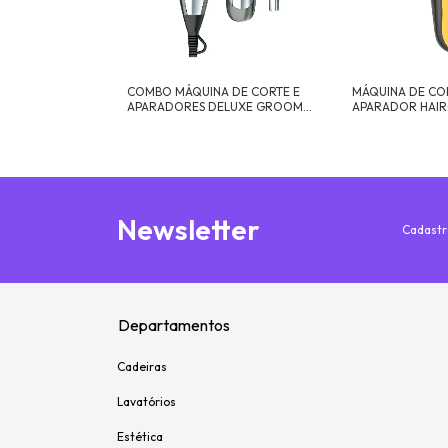
RTAR CABELO
COMBO MÁQUINA DE CORTE E
MÁQUINA DE CO
L
APARADORES DELUXE GROOM
APARADOR HAIR
PRO WAHL
DIY WAHL
Newsletter
Cadastr
Departamentos
Cadeiras
Lavatórios
Estética