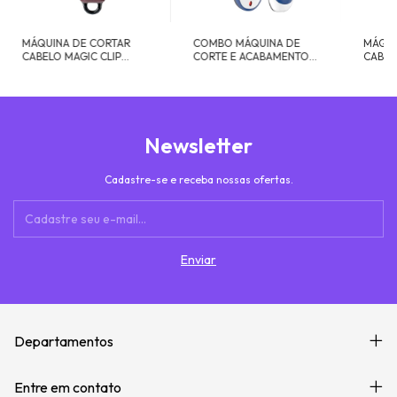
MÁQUINA DE CORTAR
COMBO MÁQUINA DE
MÁQUI
CABELO MAGIC CLIP
CORTE E ACABAMENTO
CABEL
CORDLESS WAHL
COLOR PRO CORDLESS
WAHL
Newsletter
Cadastre-se e receba nossas ofertas.
Departamentos
Entre em contato