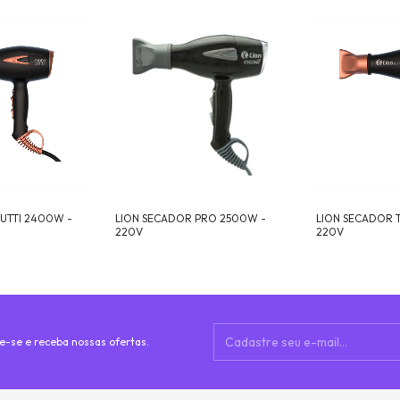
UTTI 2400W -
LION SECADOR PRO 2500W -
LION SECADOR 
220V
220V
e-se e receba nossas ofertas.