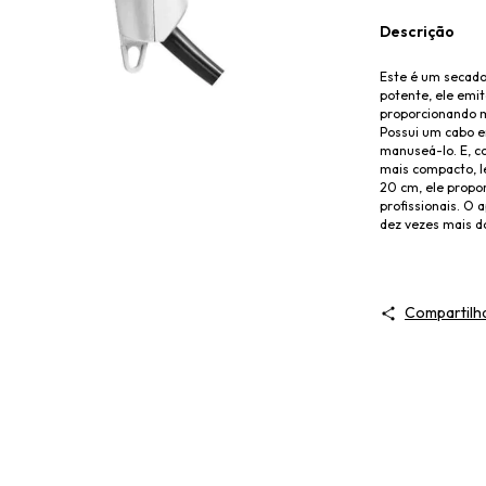
Descrição
Este é um secador
potente, ele emit
proporcionando m
Possui um cabo e
manuseá-lo. E, c
mais compacto, l
20 cm, ele propo
profissionais. O 
dez vezes mais d
Compartilh