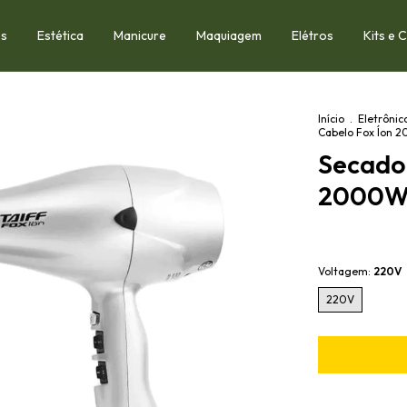
os
Estética
Manicure
Maquiagem
Elétros
Kits e
Início
.
Eletrônic
Cabelo Fox Íon
Secador
2000
Voltagem:
220V
220V