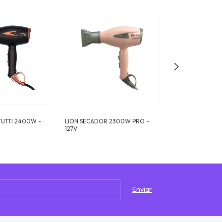
TUTTI 2400W -
LION SECADOR 2300W PRO -
LION SECADOR
127V
220V