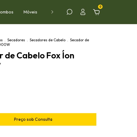
0
 Combos
Móveis
Ambientes
PROMOÇÕES
VÍDEOS
os
.
Secadores
.
Secadores de Cabelo
.
Secador de
 2000W
 de Cabelo Fox Íon
W