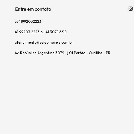
Entre em contato
5541992032223
41 99203 2223 ou 41 3078 6618
atendimento@salaomoveis.com.br
Av. República Argentina 3079, Lj 01 Portão - Curitiba - PR