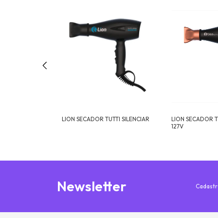
UTTI PRO
LION SECADOR TUTTI SILENCIAR
LION SECADOR T
127V
Newsletter
Cadastr