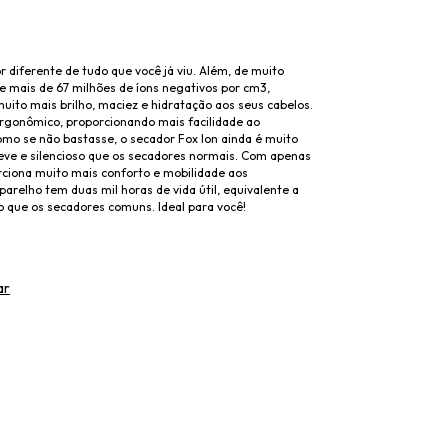
 diferente de tudo que você já viu. Além, de muito
e mais de 67 milhões de íons negativos por cm3,
uito mais brilho, maciez e hidratação aos seus cabelos.
rgonômico, proporcionando mais facilidade ao
omo se não bastasse, o secador Fox Ion ainda é muito
eve e silencioso que os secadores normais. Com apenas
rciona muito mais conforto e mobilidade aos
aparelho tem duas mil horas de vida útil, equivalente a
o que os secadores comuns. Ideal para você!
ar