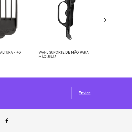
ALTURA - #3
WAHL SUPORTE DE MÃO PARA
WAHL PENTE DE 
MÁQUINAS
(22mm)