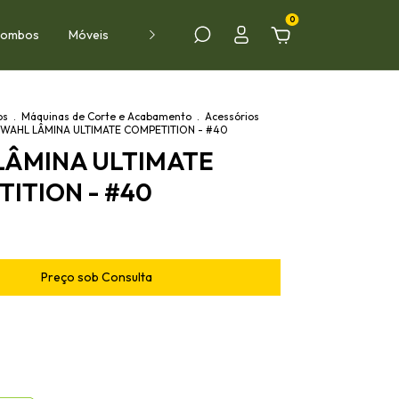
0
 Combos
Móveis
Ambientes
PROMOÇÕES
VÍDEOS
os
.
Máquinas de Corte e Acabamento
.
Acessórios
WAHL LÂMINA ULTIMATE COMPETITION - #40
LÂMINA ULTIMATE
ITION - #40