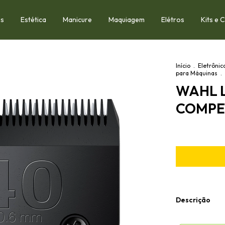
os
Estética
Manicure
Maquiagem
Elétros
Kits e
Início
.
Eletrônic
para Máquinas
.
WAHL 
COMPET
Descrição