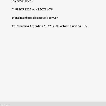
5541992032223
41 99203 2223 ou 41 3078 6618
atendimento@salaomoveis.com.br
Av. República Argentina 3079, Lj 01 Portão - Curitiba - PR