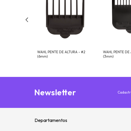
ALTURA - #5
WAHL PENTE DE ALTURA - #2
WAHL PENTE DE 
(6mm)
(3mm)
Newsletter
Cadastr
Departamentos